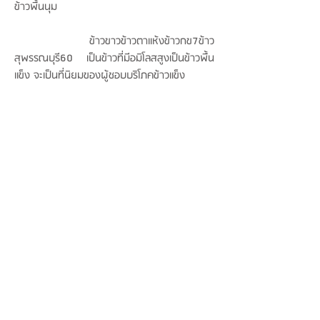
ข้าวพื้นนุม
ข้าวขาวข้าวตาแห้งข้าวกข7ข้าว
สุพรรณบุรี60 เป็นข้าวที่มีอมิโลสสูงเป็นข้าวพื้น
แข็ง จะเป็นที่นิยมของผู้ชอบบริโภคข้าวแข็ง
ข้าวพันธ์ุใหม่ที่กระทรวงเกษตรและ
สหกรณ์ พัฒนาพันธ์ุขึ้นมาและกำลังส่งเสริมการ
ปลูกการควบคุมดูแลขั้นตอนการปลูก เพื่อรับรอง
ผลผลิต คือข้าว กข 43 เป็นข้าวเจ้าจากการ
พัฒนาพันธ์ุระหว่างพันธุ์ข้าวหอมสุพรรณบุรีและ
สุพรรณบุรี 1 มีกลิ่นหอมอ่อนฯ มีอมิโลสต่ำ มี
ดัชนีค่าน้ำตาลเท่ากับการบริโภคข้าวกล้องหอม
มะลิ เหมาะสำหรับผู้ป่วยเป็นโรคเบาหวานและผู้
ดูแลสุขภาพเพื่อลดหรือควบคุมปริมาณน้ำตาล
โดยกระทรวงพาณิชย์กำลังรณรงค์ส่งเสริมการ
ขายและการส่งออก เป็นข้าวที่มีราคาสูง จะเป็น
ช่องทางหนึ่งในการช่วยส่งเสริมให้ชาวนาผู้ปลูก
ข้าวมีรายได้เพิ่มขึ้น ล่าสุดมีการส่งออกล้อตแรกไป